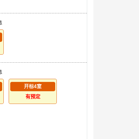
息
息
开标4室
有预定