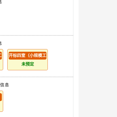
息
息
工程）
开标四室（小规模工程）
未预定
排信息