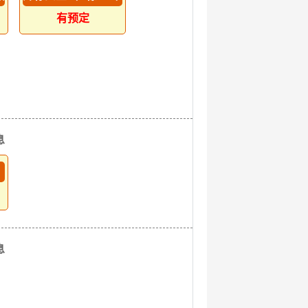
有预定
息
息