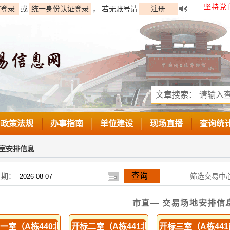
坚持党
Y登录
或
统一身份认证登录
， 若无账号请
注册
文章搜索：
政策法规
办事指南
单位建设
现场直播
查询统
室安排信息
查询
日期：
筛选交易中心
市直— 交易场地安排信
一室（A栋440北侧）
开标二室（A栋441北侧）
开标三室（A栋44