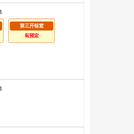
息
第三开标室
有预定
息