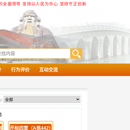
的全面领导 坚持以人民为中心 坚持守正创新 坚持以制度建
计
行为评价
互动交流
:
息
1南侧）
开标四室（A栋442）