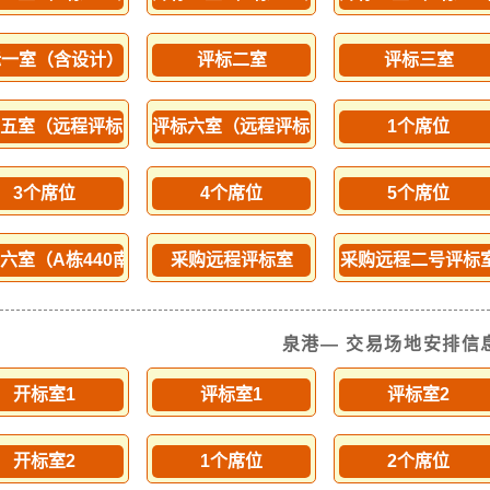
标一室（含设计）
评标二室
评标三室
五室（远程评标可选）
评标六室（远程评标可选）
1个席位
3个席位
4个席位
5个席位
六室（A栋440南侧）
采购远程评标室
采购远程二号评标
泉港— 交易场地安排信
开标室1
评标室1
评标室2
开标室2
1个席位
2个席位