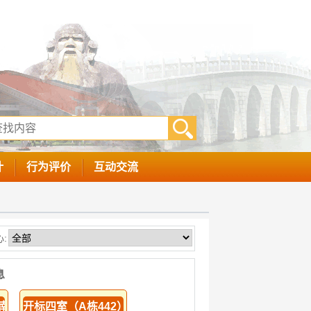
计
行为评价
互动交流
:
息
1南侧）
开标四室（A栋442）