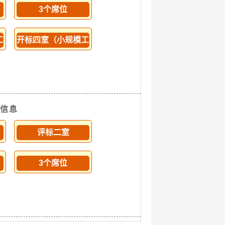
3个席位
工程）
开标四室（小规模工程）
排信息
评标二室
3个席位