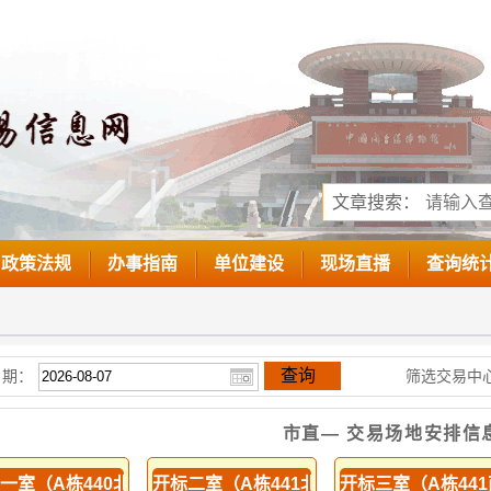
文章搜索：
政策法规
办事指南
单位建设
现场直播
查询统
查询
日期：
筛选交易中心
市直— 交易场地安排信
一室（A栋440北侧）
开标二室（A栋441北侧）
开标三室（A栋44