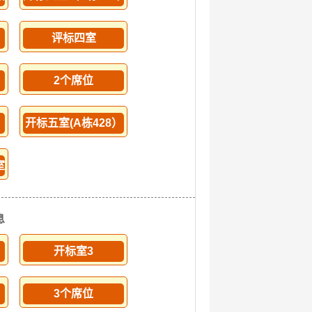
评标四室
2个席位
开标五室(A栋428）
室
息
开标室3
3个席位