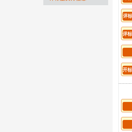
评
评标
开标