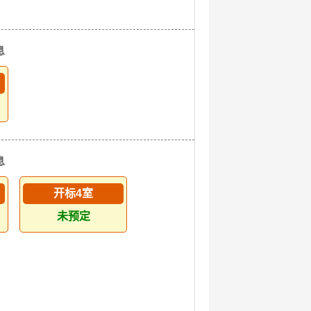
息
息
开标4室
未预定