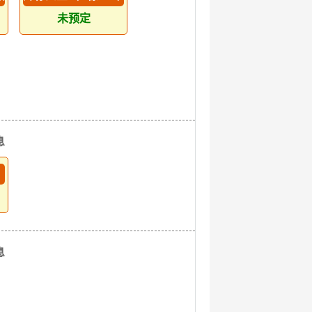
未预定
息
息