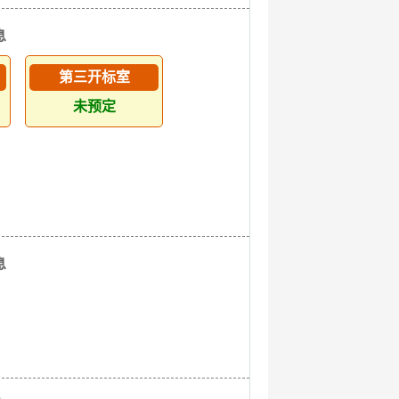
息
第三开标室
未预定
息