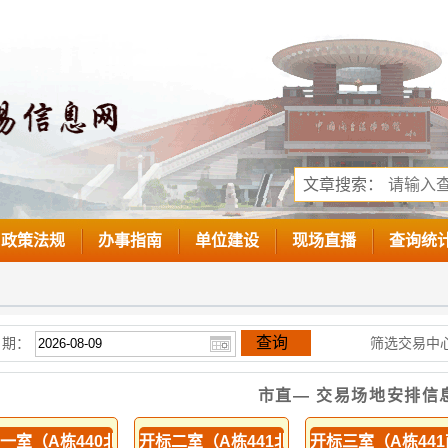
文章搜索：
政策法规
办事指南
单位建设
现场直播
查询统
查询
日期：
筛选交易中心
市直— 交易场地安排信
一室（A栋440北侧）
开标二室（A栋441北侧）
开标三室（A栋44