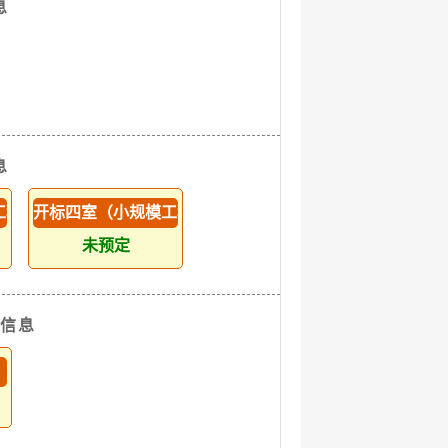
息
息
工程）
开标四室（小规模工程）
未预定
排信息