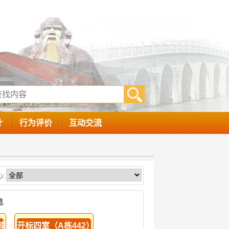
计
行为评价
互动交流
:
息
1南侧）
开标四室（A栋442）