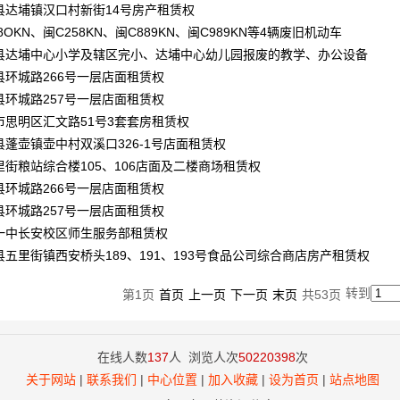
县达埔镇汉口村新街14号房产租赁权
8OKN、闽C258KN、闽C889KN、闽C989KN等4辆废旧机动车
县达埔中心小学及辖区完小、达埔中心幼儿园报废的教学、办公设备
县环城路266号一层店面租赁权
县环城路257号一层店面租赁权
市思明区汇文路51号3套套房租赁权
县蓬壶镇壶中村双溪口326-1号店面租赁权
里街粮站综合楼105、106店面及二楼商场租赁权
县环城路266号一层店面租赁权
县环城路257号一层店面租赁权
一中长安校区师生服务部租赁权
县五里街镇西安桥头189、191、193号食品公司综合商店房产租赁权
转到
第
1
页
首页
上一页
下一页
末页
共
53
页
在线人数
137
人 浏览人次
50220398
次
关于网站
|
联系我们
|
中心位置
|
加入收藏
|
设为首页
|
站点地图