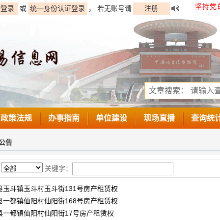
坚持党
Y登录
或
统一身份认证登录
， 若无账号请
注册
文章搜索：
政策法规
办事指南
单位建设
现场直播
查询统
公告
：
关键字：
县玉斗镇玉斗村玉斗街131号房产租赁权
县一都镇仙阳村仙阳街168号房产租赁权
县一都镇仙阳村仙阳街17号房产租赁权