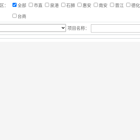
区：
全部
市直
泉港
石狮
惠安
南安
晋江
德
台商
项目名称：