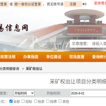
坚持党
Y登录
或
统一身份认证登录
， 若无账号请
注册
文章搜索：
政策法规
办事指南
单位建设
现场直播
查询统
分类明细查询
>
采矿权出让
采矿权出让项目分类明
类型：
开始时间：
方式：
全部
招标
拍卖
挂牌
其他