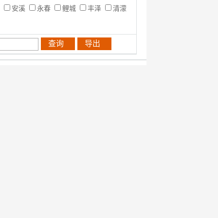
化
安溪
永春
鲤城
丰泽
清濛
查询
导出