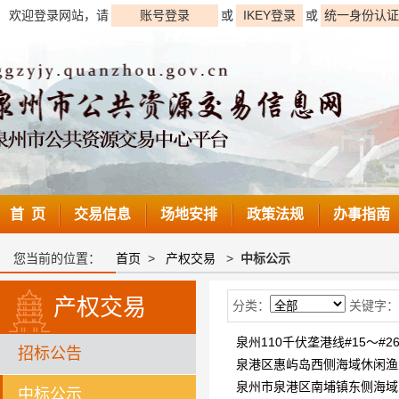
欢迎登录网站，请
账号登录
或
IKEY登录
或
统一身份认证
首 页
交易信息
场地安排
政策法规
办事指南
您当前的位置：
首页
>
产权交易
>
中标公示
产权交易
分类：
关键字：
泉州110千伏垄港线#15～
招标公告
泉港区惠屿岛西侧海域休闲
泉州市泉港区南埔镇东侧海
中标公示