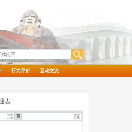
计
行为评价
互动交流
细表
至: