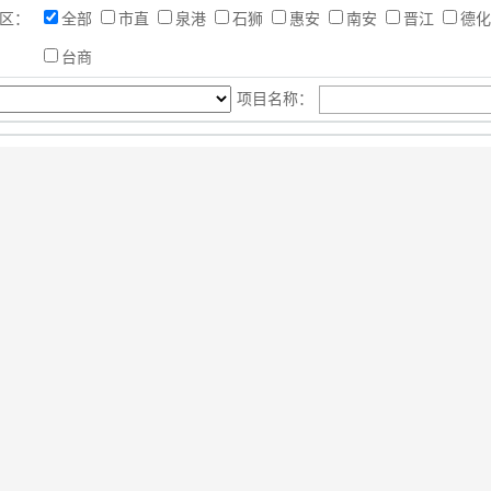
区：
全部
市直
泉港
石狮
惠安
南安
晋江
德
台商
项目名称：