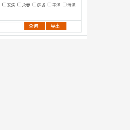
化
安溪
永春
鲤城
丰泽
清濛
查询
导出